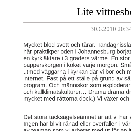
Lite vittnesb
30.6.2010 20:3
Mycket blod svett och tårar. Tandagniss
här praktikperioden i Johannesburg börjat.
en kyrkläktare i 3 graders värme. En stor
papperskorgen i köket varje morgon. Små
utmed väggarna i kyrkan där vi bor och m
internet. Fast på ett ställe på grund av sä
program. Och människor som exploderar…
och kallklimatskulturer… Drama drama dra
mycket med råttorna dock.) Vi växer och 
Det stora tacksägelseämnet är att vi har 
Ingen har blivit rånad eller överfallen i v
av teamen som vi arbetar med ut för en in