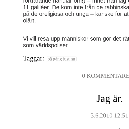
fortfarande handlar om!) – frihet från lag
11 galiléer. De kom inte från de rabbinsk
på de oreligiösa och unga – kanske för a
olärt.
Vi vill resa upp människor som gör det rät
som världspoliser…
Taggar:
på gång just nu
0 KOMMENTAR
Jag är.
3.6.2010 12:51