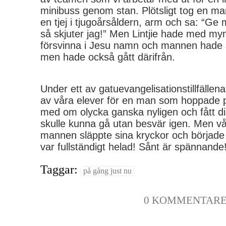
minibuss genom stan. Plötsligt tog en man 
en tjej i tjugoårsåldern, arm och sa: “Ge 
så skjuter jag!” Men Lintjie hade med my
försvinna i Jesu namn och mannen hade s
men hade också gått därifrån.
Under ett av gatuevangelisationstillfälle
av våra elever för en man som hoppade p
med om olycka ganska nyligen och fått di
skulle kunna gå utan besvär igen. Men v
mannen släppte sina kryckor och började
var fullständigt helad! Sånt är spännande
Taggar:
på gång just nu
0 KOMMENTAR