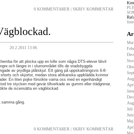
Kim
PL
0 KOMMENTARER
|
SKRIV KOMMENTAR
SOM
Raf
list
Vägblockad.
Ar
Mar
20.2.2011 13:06
Feb
Dec
Nov
ethemba för att plocka upp en kille som några DTS-elever blivit
längre och längre in i slumområdet tills de stadsbyggda
Okt
gade av prydliga plåtskjul. Ett gäng på uppskattningsvis 6-8-
Sep
 shorts och skjortor, medan stora afrikanska uppklädda kvinnor
Aug
nader. En liten pojke försökte varna oss med en egenhändigt
 stod tre stycken med gevär tillverkade av gummi eller trädgrenar,
Apr
sökte de iscensätta en vägblockad.
Janu
Dec
på samma gång.
Aug
Juli
Jun
Maj
Apr
0 KOMMENTARER
|
SKRIV KOMMENTAR
Mar