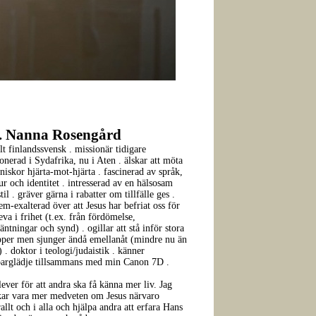
. Nanna Rosengård
olt finlandssvensk . missionär tidigare
ionerad i Sydafrika, nu i Aten . älskar att möta
iskor hjärta-mot-hjärta . fascinerad av språk,
ur och identitet . intresserad av en hälsosam
stil . gräver gärna i rabatter om tillfälle ges .
em-exalterad över att Jesus har befriat oss för
leva i frihet (t.ex. från fördömelse,
äntningar och synd) . ogillar att stå inför stora
pper men sjunger ändå emellanåt (mindre nu än
) . doktor i teologi/judaistik . känner
parglädje tillsammans med min Canon 7D .
lever för att andra ska få känna mer liv. Jag
kar vara mer medveten om Jesus närvaro
allt och i alla och hjälpa andra att erfara Hans