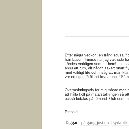
Efter några veckor i en trång sovsal fick
från basen. Imorse när jag vaknade had
kändes verkligen som ett hem! Lucinda 
ännu ett rum, dit någon säkert snart fl
med väldigt lite och insåg att man klar
var en egen fåtölj att krypa upp i! Så n
Överraskningsvis för mig måste man gå 
att hålla koll på mätarställningen så 
också betalas på förhand. Och som me
Prepaid.
Taggar:
på gång just nu
sydafrik