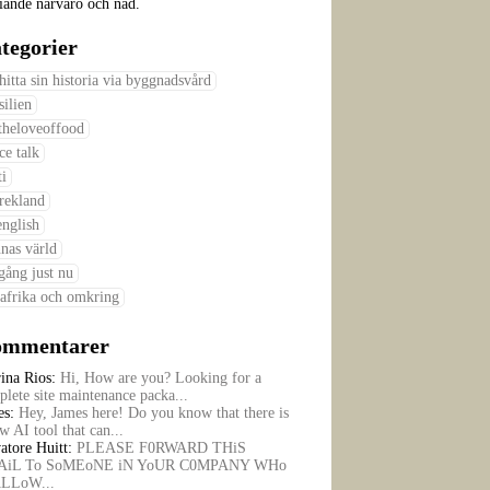
iande närvaro och nåd.
tegorier
 hitta sin historia via byggnadsvård
silien
theloveoffood
ce talk
ti
rekland
english
nas värld
gång just nu
afrika och omkring
mmentarer
rina Rios:
Hi, How are you? Looking for a
lete site maintenance packa...
es:
Hey, James here! Do you know that there is
w AI tool that can...
atore Huitt:
PLEASE F0RWARD THiS
iL To SoMEoNE iN YoUR C0MPANY WHo
ALLoW...