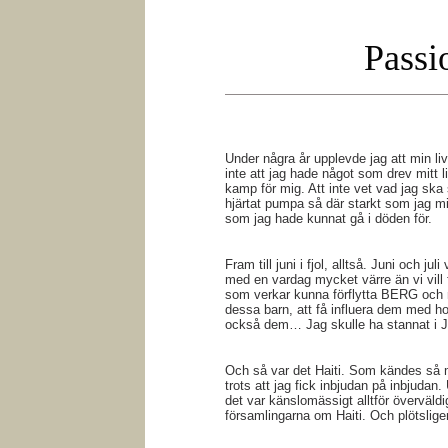
Passi
Under några år upplevde jag att min li
inte att jag hade något som drev mitt liv
kamp för mig. Att inte vet vad jag ska
hjärtat pumpa så där starkt som jag mi
som jag hade kunnat gå i döden för.
Fram till juni i fjol, alltså. Juni och 
med en vardag mycket värre än vi vill 
som verkar kunna förflytta BERG och m
dessa barn, att få influera dem med ho
också dem… Jag skulle ha stannat i Jo
Och så var det Haiti. Som kändes så men
trots att jag fick inbjudan på inbjudan
det var känslomässigt alltför överväld
församlingarna om Haiti. Och plötsligen