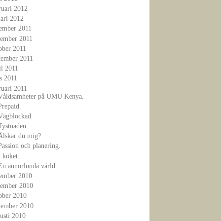
ruari 2012
ari 2012
ember 2011
ember 2011
ober 2011
tember 2011
il 2011
s 2011
ruari 2011
Våldsamheter på UMU Kenya.
Prepaid.
Vägblockad.
Tystnaden.
Älskar du mig?
Passion och planering.
I köket.
En annorlunda värld.
ember 2010
ember 2010
ober 2010
tember 2010
usti 2010