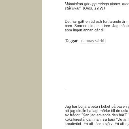
Människan gör upp många planer, men 
står kvar]. (Ords. 19:21)
Det har gått en tid och fortfarande är 
barn. Som en eld i mitt inre. Jag måste 
som ingen annan går till.
Taggar:
nannas värld
Jag har börja arbeta i köket på basen 
att jag skulle ha lagt märke till de usla
av frågor. “Kan jag använda den här?” 
köksföreståndarinnan, sa bara “Du är fri
kreativitet. Fri att tänka själv. Fri att s