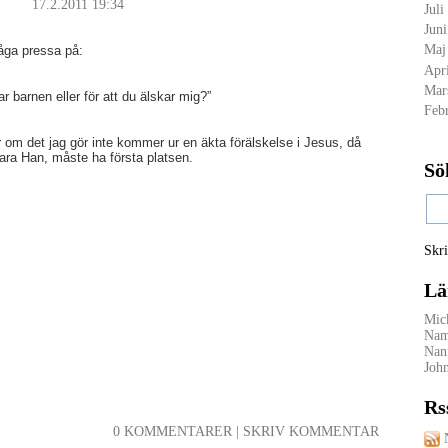
17.2.2011 19:34
Juli
Jun
Maj
råga pressa på:
Apr
Mar
kar barnen eller för att du älskar mig?”
Feb
r om det jag gör inte kommer ur en äkta förälskelse i Jesus, då
ara Han, måste ha första platsen.
Sö
Skri
Lä
Mick
Nam
Nan
Joh
Rs
0 KOMMENTARER
|
SKRIV KOMMENTAR