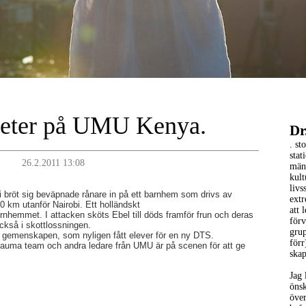
eter på UMU Kenya.
Dr
. st
stat
26.2.2011 13:08
männ
kult
livs
i bröt sig beväpnade rånare in på ett barnhem som drivs av
extr
 km utanför Nairobi. Ett holländskt
att 
rnhemmet. I attacken sköts Ebel till döds framför frun och deras
förv
ckså i skottlossningen.
gru
gemenskapen, som nyligen fått elever för en ny DTS.
förr
rauma team och andra ledare från UMU är på scenen för att ge
ska
Jag 
öns
över