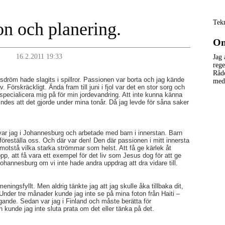
Tek
on och planering.
Om
16.2.2011 19:33
Jag 
rege
Råd
vsdröm hade slagits i spillror. Passionen var borta och jag kände
med 
. Förskräckligt. Ända fram till juni i fjol var det en stor sorg och
 specialicera mig på för min jordevandring. Att inte kunna känna
ndes att det gjorde under mina tonår. Då jag levde för såna saker
juli var jag i Johannesburg och arbetade med barn i innerstan. Barn
föreställa oss. Och där var den! Den där passionen i mitt innersta
otstå vilka starka strömmar som helst. Att få ge kärlek åt
pp, att få vara ett exempel för det liv som Jesus dog för att ge
hannesburg om vi inte hade andra uppdrag att dra vidare till.
ingsfyllt. Men aldrig tänkte jag att jag skulle åka tillbaka dit,
. Under tre månader kunde jag inte se på mina foton från Haiti –
igande. Sedan var jag i Finland och måste berätta för
 kunde jag inte sluta prata om det eller tänka på det.