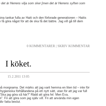
det är Herrens vilja som sker [men det är Herrens syften som
mina tankar fulla av Haiti och den förlorade generationen – Haitis
få göra något för att de ska få det bättre. Jag vill gå till dem
0 KOMMENTARER
|
SKRIV KOMMENTAR
I köket.
15.2.2011 13:05
på morgnarna. Det märks att jag varit hemma en liten tid – inte för
 hygieniska förhållandena på ett nytt sätt, utan för att jag var full
“Ska jag göra så här?” Rädd att göra fel. Men Eva,
”. Fri att göra som jag själv vill. Fri att använda min egen
jälv fatta beslut.