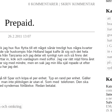
befr
0 KOMMENTARER
|
SKRIV KOMMENTAR
Ka
att
Prepaid.
bra
for
gra
26.2.2011 13:07
hai
i G
 jag hux flux flytta till ett något sånär trevligt hus några kvarter
in 
e vår huskompis från Holland lagat kaffe åt sig och det hela
från Tanzania och jag delar ett rymligt rum och så finns det
nan
yttar in, kök och vardagrum med soffor. Jag var rätt nöjd förra året
på 
ar sig med mindre, men en sak jag min lilla själ ropade ut efter
u har jag det.
syd
till Spar och köpa el per enhet. Typ en rand per enhet. Gäller
Ko
att man inte plötsligen är utan el. Som med telefonen. Den ska
d syndernas förlåtelse. Redan betalat.
Kat
comp
Jam
a ne
Salv
a och omkring
EMA
iS 