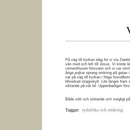
På väg till kyrkan idag for vi via Zwel
vän med och lett till Jesus. Vi körde 
cementhusen försvann och vi var omrin
åriga pojkar sprang omkring på gatan i
var på väg till kyrkan i höga huvudbo
tillverkad stoppskylt. Lite längre fram
siktande på vår bil. Uppenbarligen för
Både sött och störande och sorgligt 
Taggar:
sydafrika och omkring