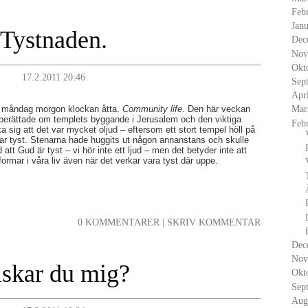
Feb
Janu
Tystnaden.
Dec
Nov
Okt
17.2.2011 20:46
Sep
Apr
på måndag morgon klockan åtta.
Community life
. Den här veckan
Mar
on berättade om templets byggande i Jerusalem och den viktiga
Feb
 sig att det var mycket oljud – eftersom ett stort tempel höll på
var tyst. Stenarna hade huggits ut någon annanstans och skulle
tt Gud är tyst – vi hör inte ett ljud – men det betyder inte att
ormar i våra liv även när det verkar vara tyst där uppe.
0 KOMMENTARER
|
SKRIV KOMMENTAR
Dec
Nov
skar du mig?
Okt
Sep
Aug