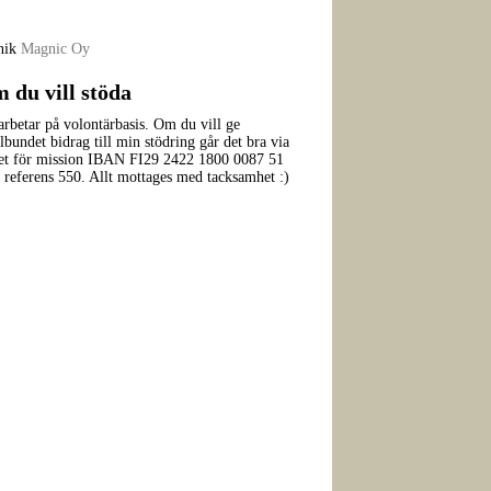
nik
Magnic Oy
 du vill stöda
arbetar på volontärbasis. Om du vill ge
lbundet bidrag till min stödring går det bra via
et för mission IBAN FI29 2422 1800 0087 51
referens 550. Allt mottages med tacksamhet :)