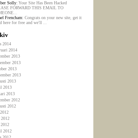
ber Solly:
Your Site Has Been Hacked
EASE FORWARD THIS EMAIL TO
EONE...
ael Frencham:
Congrats on your new site, get it
ed here for free and we'll ...
kiv
s 2014
ruari 2014
ember 2013
ember 2013
ober 2013
tember 2013
usti 2013
il 2013
ari 2013
ember 2012
usti 2012
 2012
i 2012
 2012
il 2012
s 2012