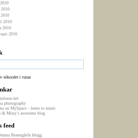
 2010
i 2010
 2010
il 2010
s 2010
ruari 2010
k
v sökordet i rutan
nkar
elsson.net
a photography
na on MySpace - listen to music
n & Missy's awesome blog
s feed
Nanna Rosengårds blogg