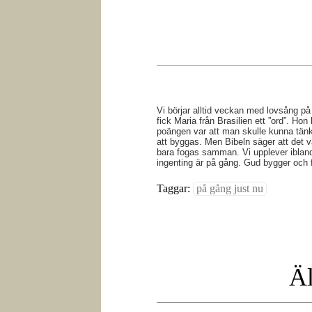
Vi börjar alltid veckan med lovsång 
fick Maria från Brasilien ett ”ord”. H
poängen var att man skulle kunna tänka
att byggas. Men Bibeln säger att det 
bara fogas samman. Vi upplever ibland a
ingenting är på gång. Gud bygger och f
Taggar:
på gång just nu
Äl