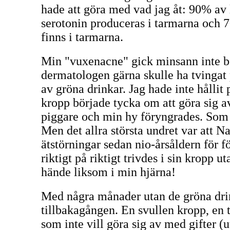
hade att göra med vad jag åt: 90% a
serotonin produceras i tarmarna och
finns i tarmarna.
Min "vuxenacne" gick minsann inte bo
dermatologen gärna skulle ha tvingat
av gröna drinkar. Jag hade inte hållit
kropp började tycka om att göra sig a
piggare och min hy föryngrades. Som
Men det allra största undret var att
ätstörningar sedan nio-årsåldern för f
riktigt på riktigt trivdes i sin kropp u
hände liksom i min hjärna!
Med några månader utan de gröna drin
tillbakagången. En svullen kropp, en 
som inte vill göra sig av med gifter (u