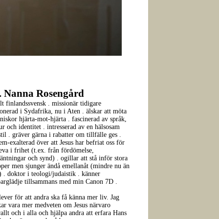
. Nanna Rosengård
olt finlandssvensk . missionär tidigare
ionerad i Sydafrika, nu i Aten . älskar att möta
iskor hjärta-mot-hjärta . fascinerad av språk,
ur och identitet . intresserad av en hälsosam
stil . gräver gärna i rabatter om tillfälle ges .
em-exalterad över att Jesus har befriat oss för
leva i frihet (t.ex. från fördömelse,
äntningar och synd) . ogillar att stå inför stora
pper men sjunger ändå emellanåt (mindre nu än
) . doktor i teologi/judaistik . känner
parglädje tillsammans med min Canon 7D .
lever för att andra ska få känna mer liv. Jag
kar vara mer medveten om Jesus närvaro
allt och i alla och hjälpa andra att erfara Hans