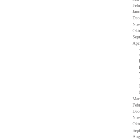
Feb
Janu
Dec
Nov
Okt
Sep
Apr
Mar
Feb
Dec
Nov
Okt
Sep
Aug