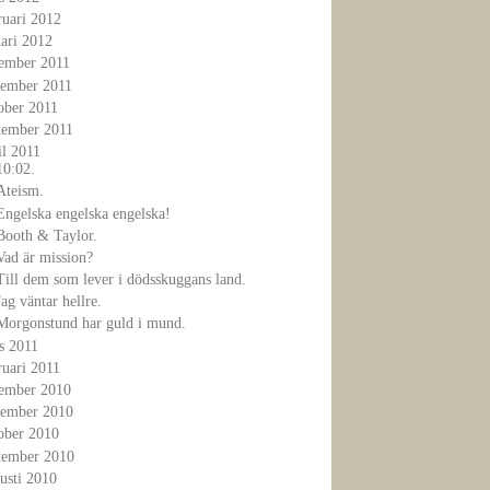
ruari 2012
ari 2012
ember 2011
ember 2011
ober 2011
tember 2011
il 2011
10:02.
Ateism.
Engelska engelska engelska!
Booth & Taylor.
Vad är mission?
Till dem som lever i dödsskuggans land.
Jag väntar hellre.
Morgonstund har guld i mund.
s 2011
ruari 2011
ember 2010
ember 2010
ober 2010
tember 2010
usti 2010