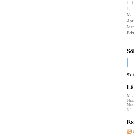
Juli
Jun
Maj
Apr
Mar
Feb
Sö
Skri
Lä
Mick
Nam
Nan
Joh
Rs