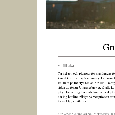
Gre
« Tillbaka
Tar helgen och planerar för måndagens för
kan sitta stilla! Jag har fem stycken som
En klass på tio stycken är inte illa! I morg
sidan av första Johannesbrevet, så alla ko
på grekiska! Jag har själv här nu övat på 
när jag har lite tråkigt på receptionen tr
än att lägga patians):
http://people.sinclair.edu/nickreeder/Fl