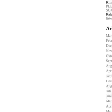
Kim
PL
SOM
Raf
list
Ar
Mar
Feb
Dec
Nov
Okt
Sep
Aug
Apr
Janu
Dec
Aug
Juli
Jun
Maj
Apr
Mar