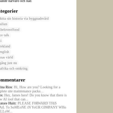
iande närvaro och nåd.
tegorier
 hitta sin historia via byggnadsvård
silien
theloveoffood
ce talk
ti
rekland
english
nas värld
gång just nu
afrika och omkring
mmentarer
rina Rios:
Hi, How are you? Looking for a
lete site maintenance packa...
es:
Hey, James here! Do you know that there is
w AI tool that can...
atore Huitt:
PLEASE F0RWARD THiS
iL To SoMEoNE iN YoUR C0MPANY WHo
ALLoW...