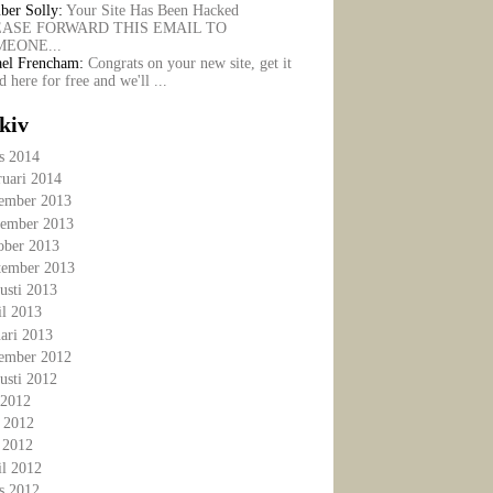
ber Solly:
Your Site Has Been Hacked
EASE FORWARD THIS EMAIL TO
EONE...
ael Frencham:
Congrats on your new site, get it
ed here for free and we'll ...
kiv
s 2014
ruari 2014
ember 2013
ember 2013
ober 2013
tember 2013
usti 2013
il 2013
ari 2013
ember 2012
usti 2012
 2012
i 2012
 2012
il 2012
s 2012