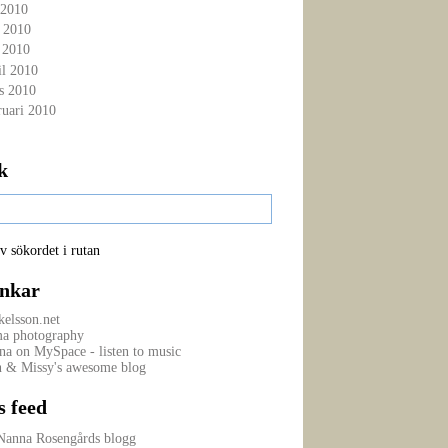
 2010
i 2010
 2010
il 2010
s 2010
ruari 2010
k
v sökordet i rutan
nkar
elsson.net
a photography
na on MySpace - listen to music
n & Missy's awesome blog
s feed
Nanna Rosengårds blogg