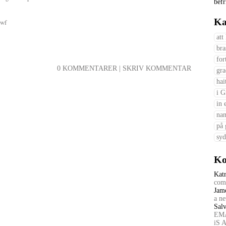
befr
Ka
swf
att
bra
for
0 KOMMENTARER
|
SKRIV KOMMENTAR
gra
hai
i G
in 
nan
på 
syd
Ko
Kat
comp
Jam
a ne
Salv
EMA
iS 