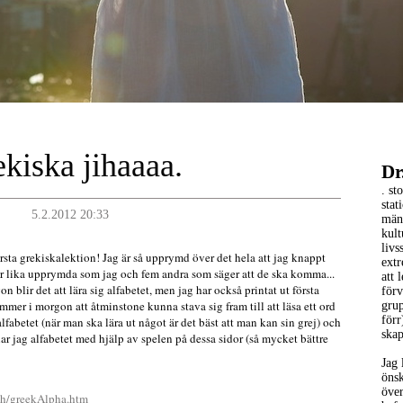
kiska jihaaaa.
Dr
. st
stat
5.2.2012 20:33
männ
kult
livs
sta grekiskalektion! Jag är så upprymd över det hela att jag knappt
extr
 är lika upprymda som jag och fem andra som säger att de ska komma...
att 
on blir det att lära sig alfabetet, men jag har också printat ut första
förv
mmer i morgon att åtminstone kunna stava sig fram till att läsa ett ord
gru
förr
alfabetet (när man ska lära ut något är det bäst att man kan sin grej) och
ska
änar jag alfabetet med hjälp av spelen på dessa sidor (så mycket bättre
Jag 
öns
över
ash/greekAlpha.htm