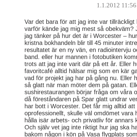
1.1.2012 11:56
Var det bara för att jag inte var tillräckligt
varför kände jag mig mest så obekväm? Ja
jag tänker på hur det är i Worcester – hur
kristna bokhandeln blir till 45 minuter int
resultatet är en ny vän, en radiointervju 
band. eller hur mannen i fotobutiken ko
trots att jag inte varit där på ett år. Eller 
favoritcafé alltid hälsar mig som en kär 
vad för projekt jag har på gång nu. Eller
så glatt när man möter dem på gatan. Elle
sushirestaurangen börjar fråga om våra ol
då föreståndaren på Spar glatt undrar ve
har bott i Worcester. Det får mig alltid att
oprofessionellt, skulle väl omdömet vara
hålla isär arbets- och privatliv för annars k
Och själv vet jag inte riktigt hur jag ska
bakom någon i kön på Vasa flygplats som