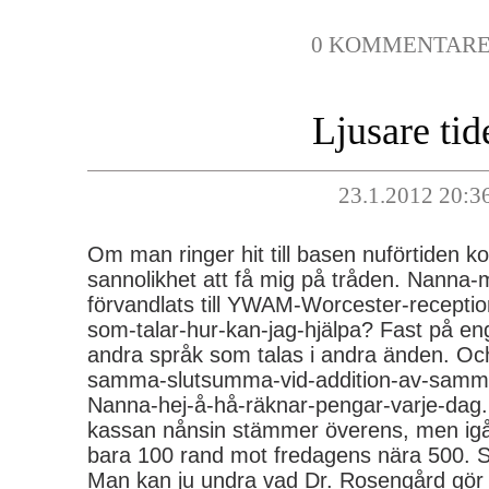
0 KOMMENTAR
Ljusare tid
23.1.2012 20:3
Om man ringer hit till basen nuförtiden
sannolikhet att få mig på tråden. Nanna-
förvandlats till YWAM-Worcester-recepti
som-talar-hur-kan-jag-hjälpa? Fast på 
andra språk som talas i andra änden. Oc
samma-slutsumma-vid-addition-av-samma-ta
Nanna-hej-å-hå-räknar-pengar-varje-dag. I
kassan nånsin stämmer överens, men igår 
bara 100 rand mot fredagens nära 500. Så 
Man kan ju undra vad Dr. Rosengård gör 