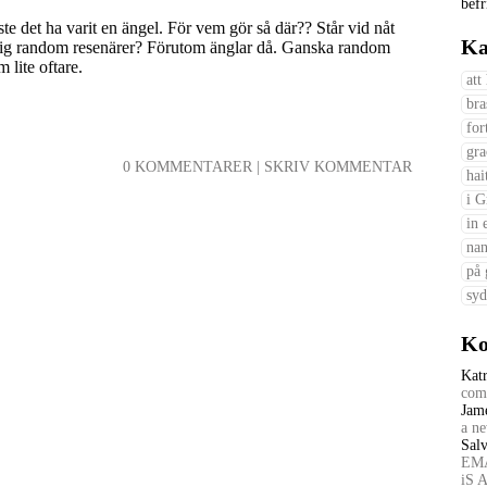
befr
te det ha varit en ängel. För vem gör så där?? Står vid nåt
Ka
l sig random resenärer? Förutom änglar då. Ganska random
 lite oftare.
att
bra
for
gra
0 KOMMENTARER
|
SKRIV KOMMENTAR
hai
i G
in 
nan
på 
syd
Ko
Kat
comp
Jam
a ne
Salv
EMA
iS 