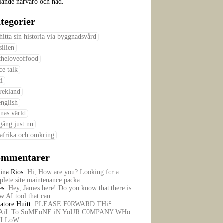
iande närvaro och nåd.
tegorier
 hitta sin historia via byggnadsvård
silien
theloveoffood
ce talk
ti
rekland
english
nas värld
gång just nu
afrika och omkring
mmentarer
rina Rios:
Hi, How are you? Looking for a
lete site maintenance packa...
es:
Hey, James here! Do you know that there is
w AI tool that can...
atore Huitt:
PLEASE F0RWARD THiS
iL To SoMEoNE iN YoUR C0MPANY WHo
ALLoW...