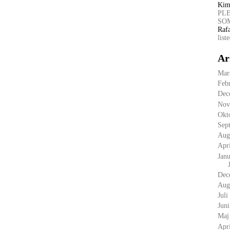
Kim
PL
SOM
Raf
list
Ar
Mar
Feb
Dec
Nov
Okt
Sep
Aug
Apr
Janu
Dec
Aug
Juli
Jun
Maj
Apr