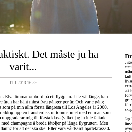
aktiskt. Det måste ju ha
Dr
. st
varit...
stat
männ
kult
livs
11.1.2013 16:59
extr
att 
förv
en. Elva timmar ombord på ett flygplan. Lite väl länge, kan
gru
 tre åren har hänt minst fyra gånger per år. Och varje gång
förr
som på min allra första långresa till Los Angeles år 2000.
ska
er aldrig upp en transferdisk ur tomma intet med en man som
uppgraderar mig till första klass (vilket jag ju inte fattade
Jag 
e med champagne å breda fåtöljer på långa flygrutter). Men
öns
antic för att det ska ske. Eller vara våldsamt hjärtekrossad.
över