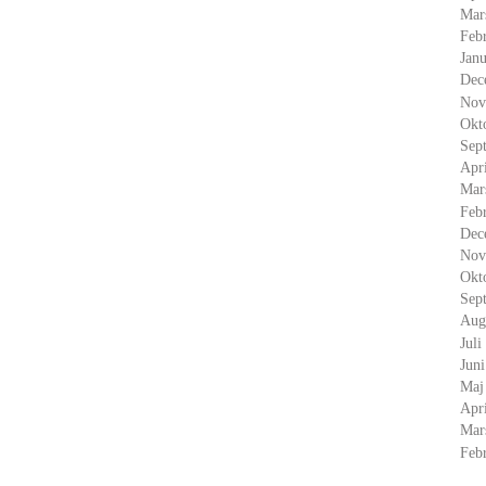
Mar
Feb
Janu
Dec
Nov
Okt
Sep
Apr
Mar
Feb
Dec
Nov
Okt
Sep
Aug
Juli
Jun
Maj
Apr
Mar
Feb