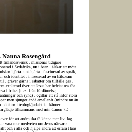
. Nanna Rosengård
olt finlandssvensk . missionär tidigare
ionerad i Sydafrika, nu i Aten . älskar att möta
iskor hjärta-mot-hjärta . fascinerad av språk,
ur och identitet . intresserad av en hälsosam
stil . gräver gärna i rabatter om tillfälle ges .
em-exalterad över att Jesus har befriat oss för
leva i frihet (t.ex. från fördömelse,
äntningar och synd) . ogillar att stå inför stora
pper men sjunger ändå emellanåt (mindre nu än
) . doktor i teologi/judaistik . känner
parglädje tillsammans med min Canon 7D .
lever för att andra ska få känna mer liv. Jag
kar vara mer medveten om Jesus närvaro
allt och i alla och hjälpa andra att erfara Hans