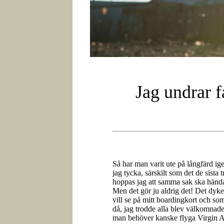
Jag undrar f
Så har man varit ute på långfärd ig
jag tycka, särskilt som det de sista
hoppas jag att samma sak ska hända 
Men det gör ju aldrig det! Det dyk
vill se på mitt boardingkort och som 
då, jag trodde alla blev välkomnad
man behöver kanske flyga Virgin Atl