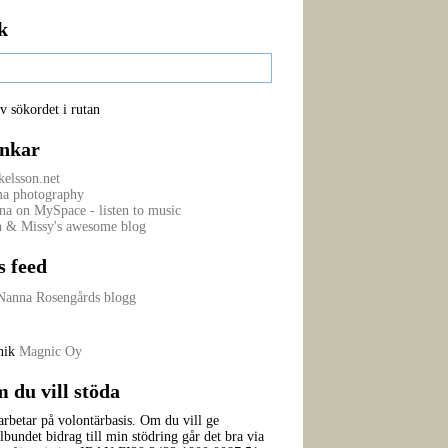
k
v sökordet i rutan
nkar
elsson.net
a photography
na on MySpace - listen to music
n & Missy's awesome blog
s feed
Nanna Rosengårds blogg
nik
Magnic Oy
 du vill stöda
arbetar på volontärbasis. Om du vill ge
lbundet bidrag till min stödring går det bra via