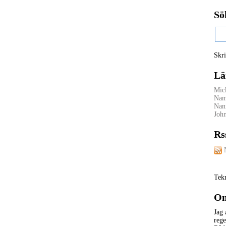
Sö
Skri
Lä
Mick
Nam
Nan
Joh
Rs
Tek
Om
Jag 
rege