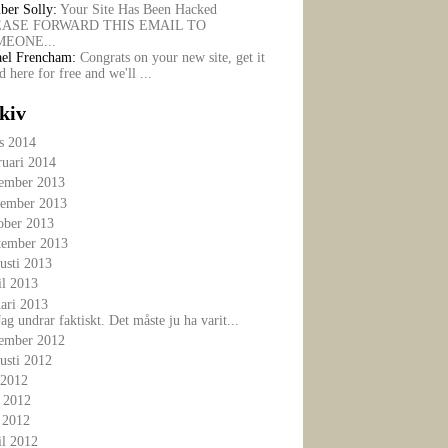
ber Solly:
Your Site Has Been Hacked
EASE FORWARD THIS EMAIL TO
EONE...
ael Frencham:
Congrats on your new site, get it
ed here for free and we'll ...
kiv
s 2014
ruari 2014
ember 2013
ember 2013
ober 2013
tember 2013
usti 2013
il 2013
ari 2013
Jag undrar faktiskt. Det måste ju ha varit...
ember 2012
usti 2012
 2012
i 2012
 2012
il 2012