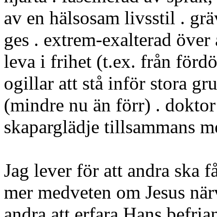
av en hälsosam livsstil . grä
ges . extrem-exalterad över a
leva i frihet (t.ex. från för
ogillar att stå inför stora 
(mindre nu än förr) . doktor 
skaparglädje tillsammans 
Jag lever för att andra ska 
mer medveten om Jesus närva
andra att erfara Hans befri