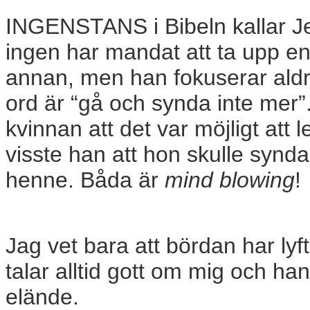
INGENSTANS i Bibeln kallar Je
ingen har mandat att ta upp e
annan, men han fokuserar aldr
ord är “gå och synda inte mer”
kvinnan att det var möjligt att l
visste han att hon skulle syn
henne. Båda är
mind blowing
!
Jag vet bara att bördan har lyfts
talar alltid gott om mig och h
elände.