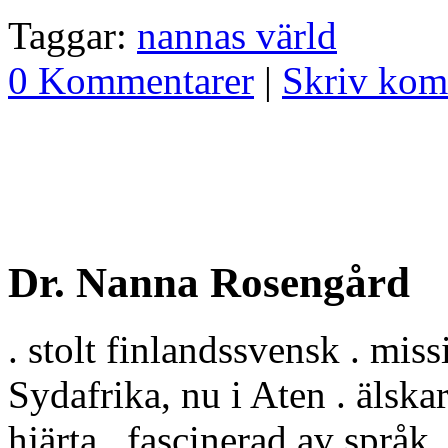
Taggar:
nannas värld
0 Kommentarer
|
Skriv kom
Dr. Nanna Rosengård
. stolt finlandssvensk . miss
Sydafrika, nu i Aten . älska
hjärta . fascinerad av språk,