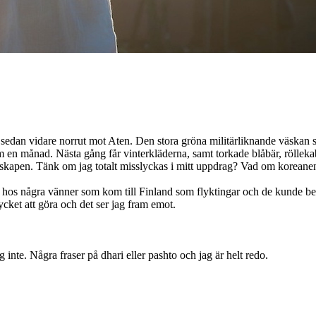
 och sedan vidare norrut mot Aten. Den stora gröna militärliknande väsk
 om en månad. Nästa gång får vinterkläderna, samt torkade blåbär, röllek
apen. Tänk om jag totalt misslyckas i mitt uppdrag? Vad om koreanen i
hos några vänner som kom till Finland som flyktingar och de kunde bekräf
mycket att göra och det ser jag fram emot.
inte. Några fraser på dhari eller pashto och jag är helt redo.