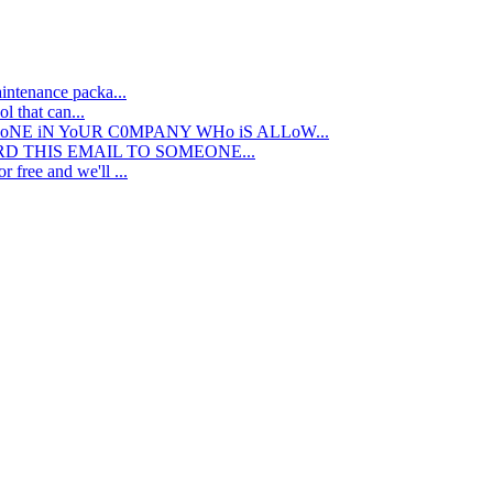
intenance packa...
l that can...
oNE iN YoUR C0MPANY WHo iS ALLoW...
ARD THIS EMAIL TO SOMEONE...
r free and we'll ...