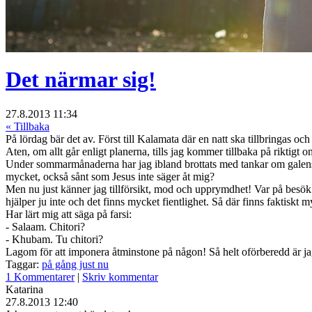
Det närmar sig!
27.8.2013 11:34
« Tillbaka
På lördag bär det av. Först till Kalamata där en natt ska tillbringas
Aten, om allt går enligt planerna, tills jag kommer tillbaka på riktigt
Under sommarmånaderna har jag ibland brottats med tankar om galensk
mycket, också sånt som Jesus inte säger åt mig?
Men nu just känner jag tillförsikt, mod och upprymdhet! Var på besök 
hjälper ju inte och det finns mycket fientlighet. Så där finns faktiskt 
Har lärt mig att säga på farsi:
- Salaam. Chitori?
- Khubam. Tu chitori?
Lagom för att imponera åtminstone på någon! Så helt oförberedd är jag 
Taggar:
på gång just nu
1 Kommentarer
|
Skriv kommentar
Katarina
27.8.2013 12:40