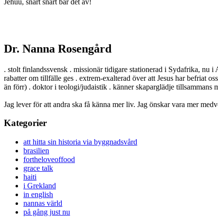
Jehuu, snart snart bär det av!
Dr. Nanna Rosengård
. stolt finlandssvensk . missionär tidigare stationerad i Sydafrika, nu i
rabatter om tillfälle ges . extrem-exalterad över att Jesus har befriat o
än förr) . doktor i teologi/judaistik . känner skaparglädje tillsamman
Jag lever för att andra ska få känna mer liv. Jag önskar vara mer medv
Kategorier
att hitta sin historia via byggnadsvård
brasilien
fortheloveoffood
grace talk
haiti
i Grekland
in english
nannas värld
på gång just nu