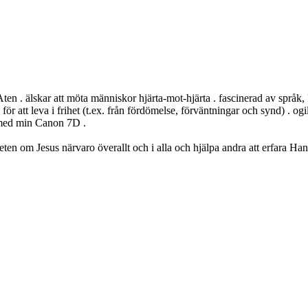
 Aten . älskar att möta människor hjärta-mot-hjärta . fascinerad av språk, k
ss för att leva i frihet (t.ex. från fördömelse, förväntningar och synd) . 
s med min Canon 7D .
eten om Jesus närvaro överallt och i alla och hjälpa andra att erfara Ha