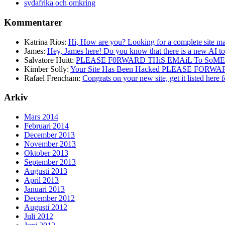
sydafrika och omkring
Kommentarer
Katrina Rios:
Hi, How are you? Looking for a complete site ma
James:
Hey, James here! Do you know that there is a new AI too
Salvatore Huitt:
PLEASE F0RWARD THiS EMAiL To SoME
Kimber Solly:
Your Site Has Been Hacked PLEASE FORW
Rafael Frencham:
Congrats on your new site, get it listed here fo
Arkiv
Mars 2014
Februari 2014
December 2013
November 2013
Oktober 2013
September 2013
Augusti 2013
April 2013
Januari 2013
December 2012
Augusti 2012
Juli 2012