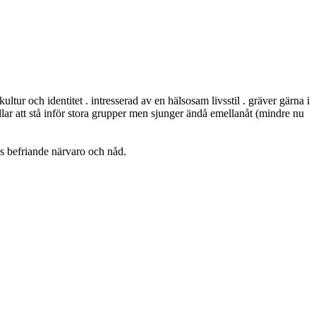
ultur och identitet . intresserad av en hälsosam livsstil . gräver gärna i
ogillar att stå inför stora grupper men sjunger ändå emellanåt (mindre nu
ns befriande närvaro och nåd.