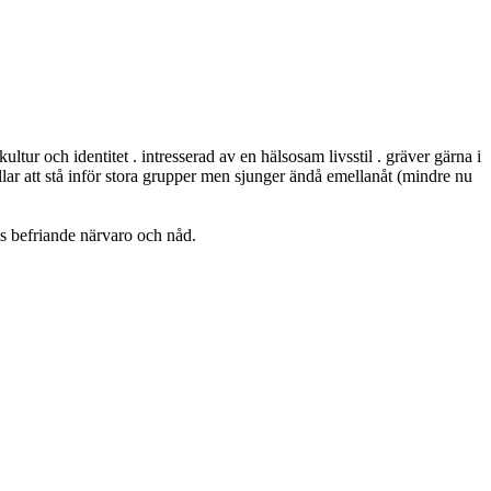
ultur och identitet . intresserad av en hälsosam livsstil . gräver gärna i
ogillar att stå inför stora grupper men sjunger ändå emellanåt (mindre nu
ns befriande närvaro och nåd.