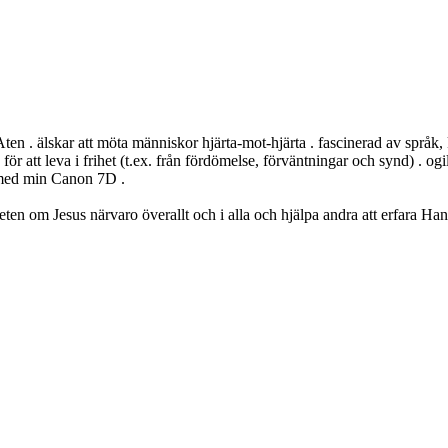
 Aten . älskar att möta människor hjärta-mot-hjärta . fascinerad av språk, k
ss för att leva i frihet (t.ex. från fördömelse, förväntningar och synd) . 
s med min Canon 7D .
eten om Jesus närvaro överallt och i alla och hjälpa andra att erfara Ha