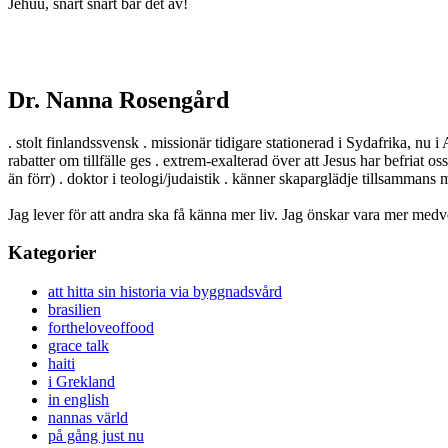
Jehuu, snart snart bär det av!
Dr. Nanna Rosengård
. stolt finlandssvensk . missionär tidigare stationerad i Sydafrika, nu i
rabatter om tillfälle ges . extrem-exalterad över att Jesus har befriat o
än förr) . doktor i teologi/judaistik . känner skaparglädje tillsamman
Jag lever för att andra ska få känna mer liv. Jag önskar vara mer medv
Kategorier
att hitta sin historia via byggnadsvård
brasilien
fortheloveoffood
grace talk
haiti
i Grekland
in english
nannas värld
på gång just nu