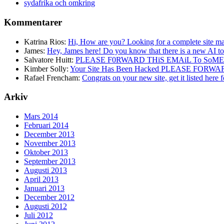
sydafrika och omkring
Kommentarer
Katrina Rios:
Hi, How are you? Looking for a complete site ma
James:
Hey, James here! Do you know that there is a new AI too
Salvatore Huitt:
PLEASE F0RWARD THiS EMAiL To SoME
Kimber Solly:
Your Site Has Been Hacked PLEASE FORW
Rafael Frencham:
Congrats on your new site, get it listed here fo
Arkiv
Mars 2014
Februari 2014
December 2013
November 2013
Oktober 2013
September 2013
Augusti 2013
April 2013
Januari 2013
December 2012
Augusti 2012
Juli 2012