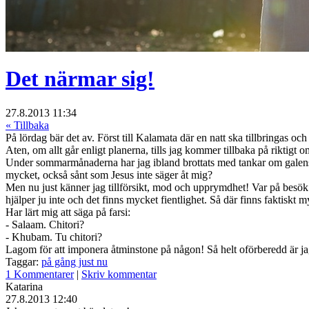
Det närmar sig!
27.8.2013 11:34
« Tillbaka
På lördag bär det av. Först till Kalamata där en natt ska tillbringas
Aten, om allt går enligt planerna, tills jag kommer tillbaka på riktigt
Under sommarmånaderna har jag ibland brottats med tankar om galensk
mycket, också sånt som Jesus inte säger åt mig?
Men nu just känner jag tillförsikt, mod och upprymdhet! Var på besök 
hjälper ju inte och det finns mycket fientlighet. Så där finns faktiskt 
Har lärt mig att säga på farsi:
- Salaam. Chitori?
- Khubam. Tu chitori?
Lagom för att imponera åtminstone på någon! Så helt oförberedd är jag 
Taggar:
på gång just nu
1 Kommentarer
|
Skriv kommentar
Katarina
27.8.2013 12:40