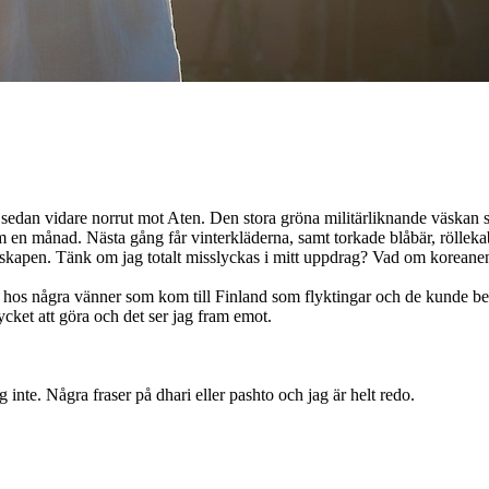
 och sedan vidare norrut mot Aten. Den stora gröna militärliknande väsk
 om en månad. Nästa gång får vinterkläderna, samt torkade blåbär, röllek
apen. Tänk om jag totalt misslyckas i mitt uppdrag? Vad om koreanen i
hos några vänner som kom till Finland som flyktingar och de kunde bekräf
mycket att göra och det ser jag fram emot.
inte. Några fraser på dhari eller pashto och jag är helt redo.