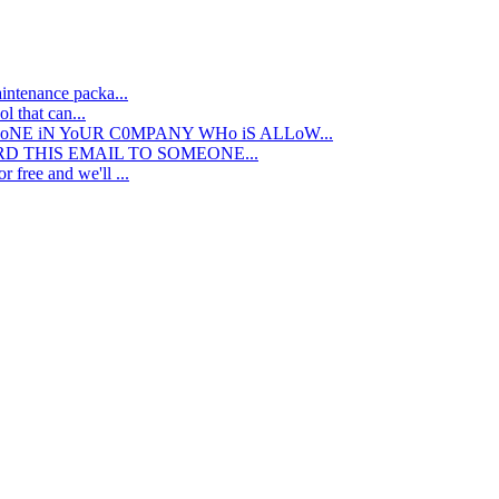
intenance packa...
l that can...
oNE iN YoUR C0MPANY WHo iS ALLoW...
ARD THIS EMAIL TO SOMEONE...
r free and we'll ...