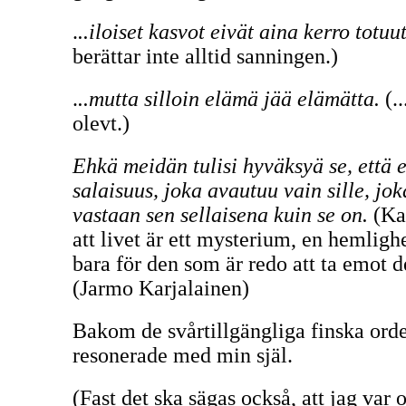
.
..iloiset kasvot eivät aina kerro totuut
berättar inte alltid sanningen.)
.
..mutta silloin elämä jää elämätta.
(..
olevt.)
Ehkä meidän tulisi hyväksyä se, että 
salaisuus, joka avautuu vain sille, j
vastaan sen sellaisena kuin se on.
(Kan
att livet är ett mysterium, en hemlig
bara för den som är redo att ta emot d
(Jarmo Karjalainen)
Bakom de svårtillgängliga finska ord
resonerade med min själ.
(Fast det ska sägas också, att jag var 