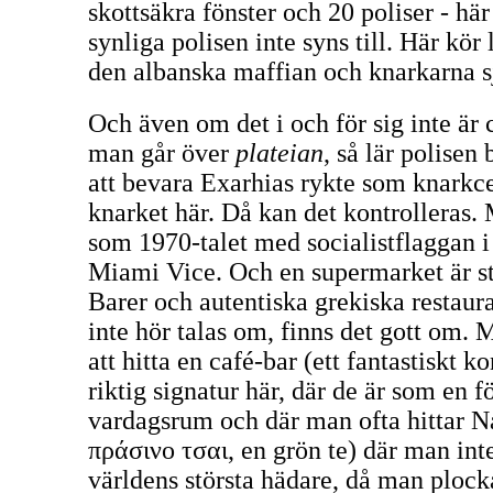
skottsäkra fönster och 20 poliser - hä
synliga polisen inte syns till. Här kör
den albanska maffian och knarkarna s
Och även om det i och för sig inte är 
man går över
plateian
, så lär polisen 
att bevara Exarhias rykte som knarkce
knarket här. Då kan det kontrolleras
som 1970-talet med socialistflaggan i
Miami Vice. Och en supermarket är stö
Barer och autentiska grekiska restaur
inte hör talas om, finns det gott om. M
att hitta en café-bar (ett fantastiskt k
riktig signatur här, där de är som en f
vardagsrum och där man ofta hittar N
πράσινο τσαι, en grön te) där man int
världens största hädare, då man plocka