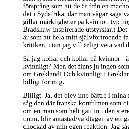
försprång som att de är från en macho
det i Sydafrika, där män vågar säga va
gillar märkligheter på kvinnor, typ h
Bradshaw-inspirerade utstyrslar.) Det b
är som att hela mitt självförtroende f
kritiken, utan jag vill ärligt veta vad
Så jag kollar och kollar på kvinnor - 
kvinnligt? Men det finns ju ingen som 
om Grekland! Och kvinnligt i Grekland
billigt för mig.
Billigt. Ja, det blev inte bättre i mina
såg den där franska kortfilmen som c
om en man som helt gått in i den ster
t.o.m. blir antastad/våldtagen av ett g
chockad av min egen reaktion. Jag så