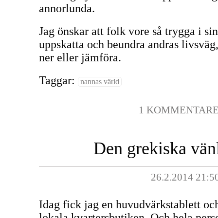
annorlunda.
Jag önskar att folk vore så trygga i s
uppskatta och beundra andras livsväg,
ner eller jämföra.
Taggar:
nannas värld
1 KOMMENTAR
Den grekiska vän
26.2.2014 21:5
Idag fick jag en huvudvärkstablett och
lokala kvartersbutiken. Och hela pers