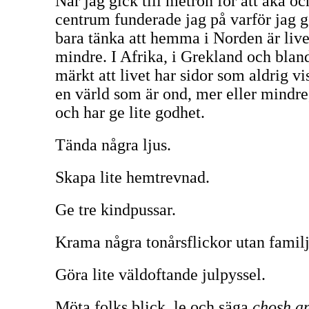
När jag gick till metron för att åka oc
centrum funderade jag på varför jag g
bara tänka att hemma i Norden är livet
mindre. I Afrika, i Grekland och bland
märkt att livet har sidor som aldrig vi
en värld som är ond, mer eller mindre,
och har ge lite godhet.
Tända några ljus.
Skapa lite hemtrevnad.
Ge tre kindpussar.
Krama några tonårsflickor utan familje
Göra lite väldoftande julpyssel.
Möta folks blick, le och säga
chosh
a