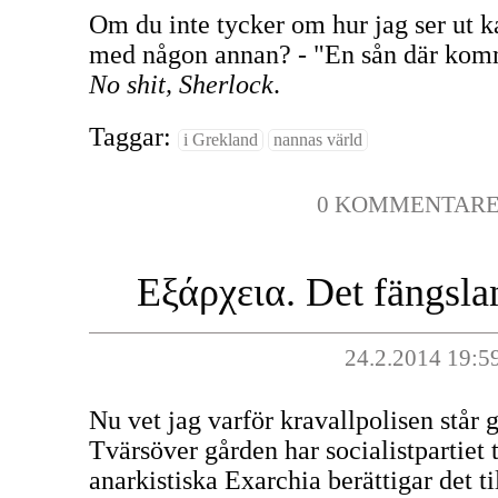
Om du inte tycker om hur jag ser ut k
med någon annan? - "En sån där komm
No shit, Sherlock
.
Taggar:
i Grekland
nannas värld
0 KOMMENTAR
Εξάρχεια. Det fängsla
24.2.2014 19:5
Nu vet jag varför kravallpolisen står g
Tvärsöver gården har socialistpartiet t
anarkistiska Exarchia berättigar det t