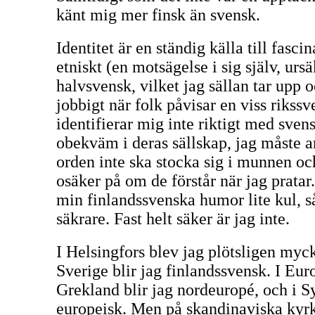
känt mig mer finsk än svensk.
Identitet är en ständig källa till fasci
etniskt (en motsägelse i sig själv, ursä
halvsvensk, vilket jag sällan tar upp o
jobbigt när folk påvisar en viss rikss
identifierar mig inte riktigt med svens
obekväm i deras sällskap, jag måste a
orden inte ska stocka sig i munnen o
osäker på om de förstår när jag pratar
min finlandssvenska humor lite kul, s
säkrare. Fast helt säker är jag inte.
I Helsingfors blev jag plötsligen myck
Sverige blir jag finlandssvensk. I Euro
Grekland blir jag nordeuropé, och i S
europeisk. Men på skandinaviska kyrk