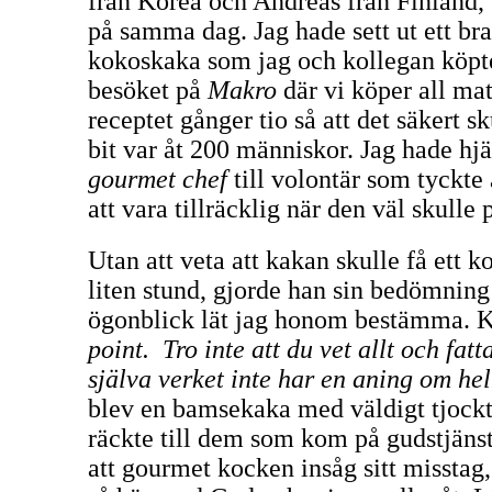
från Korea och Andreas från Finland
på samma dag. Jag hade sett ut ett bra
kokoskaka som jag och kollegan köpte 
besöket på
Makro
där vi köper all mat 
receptet gånger tio så att det säkert sk
bit var åt 200 människor. Jag hade hjä
gourmet
chef
till volontär som tyckte 
att vara tillräcklig när den väl skulle 
Utan att veta att kakan skulle få ett 
liten stund, gjorde han sin bedömning 
ögonblick lät jag honom bestämma. K
point.
Tro inte att du vet allt och fatt
själva verket inte har en aning om hel
blev en bamsekaka med väldigt tjock
räckte till dem som kom på gudstjänste
att gourmet kocken insåg sitt misstag,