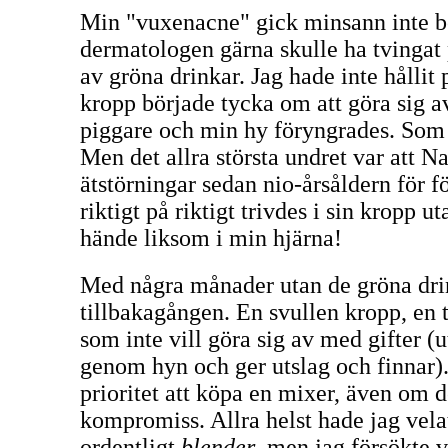
Min "vuxenacne" gick minsann inte bo
dermatologen gärna skulle ha tvingat
av gröna drinkar. Jag hade inte hållit
kropp började tycka om att göra sig a
piggare och min hy föryngrades. Som
Men det allra största undret var att
ätstörningar sedan nio-årsåldern för f
riktigt på riktigt trivdes i sin kropp u
hände liksom i min hjärna!
Med några månader utan de gröna drin
tillbakagången. En svullen kropp, en 
som inte vill göra sig av med gifter (u
genom hyn och ger utslag och finnar)
prioritet att köpa en mixer, även om d
kompromiss. Allra helst hade jag vela
ordentligt
blender
, men jag försökte v