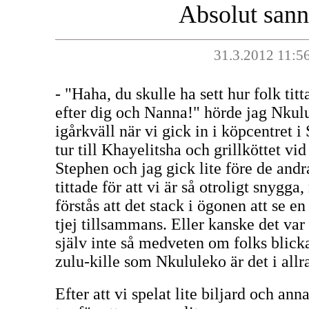
Absolut sann
31.3.2012 11:5
- "Haha, du skulle ha sett hur folk ti
efter dig och Nanna!" hörde jag Nkulu
igårkväll när vi gick in i köpcentret i
tur till Khayelitsha och grillköttet v
Stephen och jag gick lite före de and
tittade för att vi är så otroligt snygga
förstås att det stack i ögonen att se en
tjej tillsammans. Eller kanske det var 
själv inte så medveten om folks blick
zulu-kille som Nkululeko är det i allr
Efter att vi spelat lite biljard och an