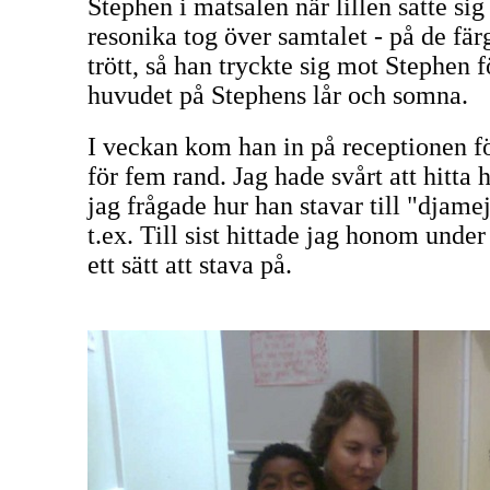
Stephen i matsalen när lillen satte si
resonika tog över samtalet - på de fär
trött, så han tryckte sig mot Stephen f
huvudet på Stephens lår och somna.
I veckan kom han in på receptionen fö
för fem rand. Jag hade svårt att hitta 
jag frågade hur han stavar till "djame
t.ex. Till sist hittade jag honom unde
ett sätt att stava på.