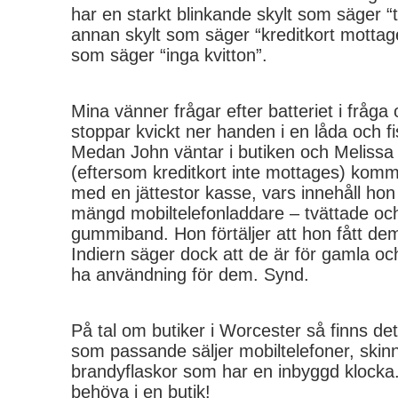
har en starkt blinkande skylt som säger “
annan skylt som säger “kreditkort mottage
som säger “inga kvitton”.
Mina vänner frågar efter batteriet i fråg
stoppar kvickt ner handen i en låda och fi
Medan John väntar i butiken och Melissa g
(eftersom kreditkort inte mottages) komme
med en jättestor kasse, vars innehåll hon 
mängd mobiltelefonladdare – tvättade o
gummiband. Hon förtäljer att hon fått d
Indiern säger dock att de är för gamla oc
ha användning för dem. Synd.
På tal om butiker i Worcester så finns de
som passande säljer mobiltelefoner, skinn
brandyflaskor som har en inbyggd klocka.
behöva i en butik!