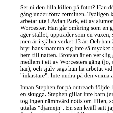
Ser ni den lilla killen på fotot? Han
gång under förra terminen. Tydligen
arbetar ute i Avian Park, ett av slum
Worcester. Han går omkring som en 
äger stället, uppträder som en vuxen,
men är i själva verket 13 år. Och han ä
bryr hans mamma sig inte så mycket 
hem till natten. Brorsan är en verklig 
medlem i ett av Worcesters gäng (jo, 
här), och själv sägs han ha arbetat vi
"inkastare". Inte undra på den vuxna a
Innan Stephen for på outreach följde 
en skugga. Stephen gillar inte barn (e
tog ingen nämnvärd notis om lillen, 
uttalas "djamejn". En sen kväll satt 