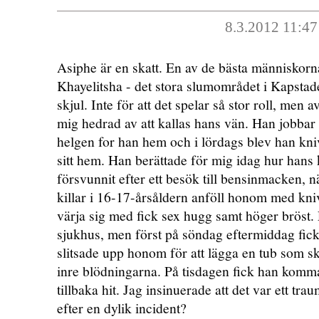
8.3.2012 11:47
Asiphe är en skatt. En av de bästa människorn
Khayelitsha - det stora slumområdet i Kapstade
skjul. Inte för att det spelar så stor roll, men
mig hedrad av att kallas hans vän. Han jobb
helgen for han hem och i lördags blev han kn
sitt hem. Han berättade för mig idag hur hans
försvunnit efter ett besök till bensinmacken, nä
killar i 16-17-årsåldern anföll honom med kn
värja sig med fick sex hugg samt höger bröst. 
sjukhus, men först på söndag eftermiddag fick
slitsade upp honom för att lägga en tub som sku
inre blödningarna. På tisdagen fick han kom
tillbaka hit. Jag insinuerade att det var ett tr
efter en dylik incident?