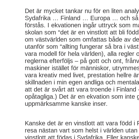
Det är mycket tankar nu för en liten anal
Sydafrika … Finland … Europa … och så N
förstås. I ekvationen ingår uttryck som 
skolan som “det är en vinstlott att bli född
om västvärlden som omfattas både av de
utanför som “allting fungerar så bra i väst
vara modell för hela världen), alla regler o
reglerna efterföljs – på gott och ont, frå
maskiner istället för människor, utrymmeslö
vara kreativ med livet, prestation hellre ä
skillnaden i min egen andliga och mentala 
att det är svårt att vara troende i Finlan
opåtagliga.) Det är en ekvation som inte
uppmärksamme kanske inser.
Kanske det är en vinstlott att vara född i F
resa nästan vart som helst i världen utan
vinstlott att födas i Sydafrika. Eller kansk