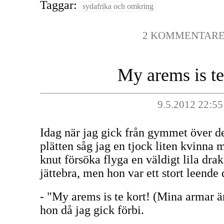
Taggar:
sydafrika och omkring
2 KOMMENTAR
My arems is te
9.5.2012 22:55
Idag när jag gick från gymmet över de
plätten såg jag en tjock liten kvinna m
knut försöka flyga en väldigt lila drak
jättebra, men hon var ett stort leend
- "My arems is te kort! (Mina armar är
hon då jag gick förbi.