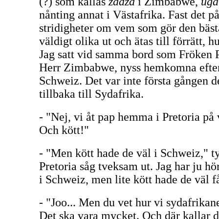
(?) som kallas
zadza
i Zimbabwe,
uga
nånting annat i Västafrika. Fast det p
stridigheter om vem som gör den bäst
väldigt olika ut och ätas till förrätt, h
Jag satt vid samma bord som Fröken 
Herr Zimbabwe, nyss hemkomna efter 
Schweiz. Det var inte första gången 
tillbaka till Sydafrika.
- "Nej, vi åt pap hemma i Pretoria på 
Och kött!"
- "Men kött hade de väl i Schweiz," t
Pretoria såg tveksam ut. Jag har ju hör
i Schweiz, men lite kött hade de väl få
- "Joo... Men du vet hur vi sydafrikaner
Det ska vara mycket. Och där kallar d