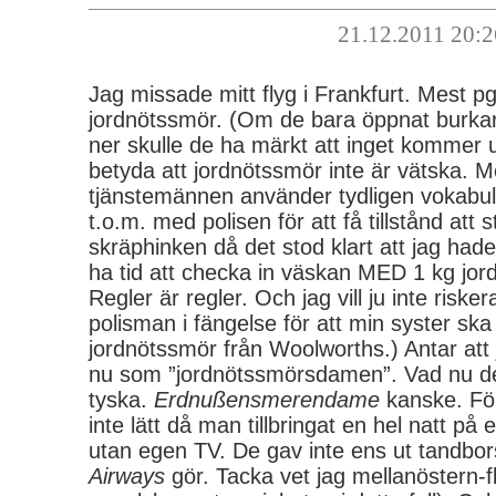
21.12.2011 20:2
Jag missade mitt flyg i Frankfurt. Mest p
jordnötssmör. (Om de bara öppnat burka
ner skulle de ha märkt att inget kommer 
betyda att jordnötssmör inte är vätska. 
tjänstemännen använder tydligen vokabul
t.o.m. med polisen för att få tillstånd att 
skräphinken då det stod klart att jag hade
ha tid att checka in väskan MED 1 kg jor
Regler är regler. Och jag vill ju inte risker
polisman i fängelse för att min syster ska
jordnötssmör från Woolworths.) Antar att
nu som ”jordnötssmörsdamen”. Vad nu de
tyska.
Erdnußensmerendame
kanske. För
inte lätt då man tillbringat en hel natt på
utan egen TV. De gav inte ens ut tandbo
Airways
gör. Tacka vet jag mellanöstern-