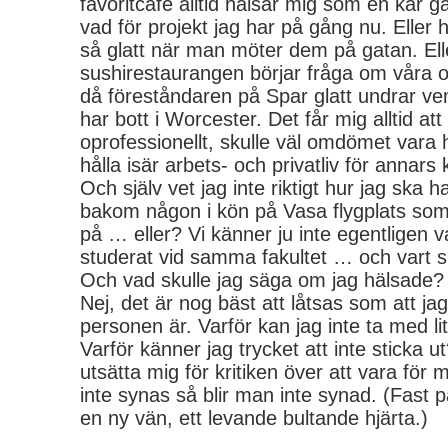
favoritcafé alltid hälsar mig som en kär 
vad för projekt jag har på gång nu. Eller
så glatt när man möter dem på gatan. Elle
sushirestaurangen börjar fråga om våra ol
då föreståndaren på Spar glatt undrar ve
har bott i Worcester. Det får mig alltid att
oprofessionellt, skulle väl omdömet vara
hålla isär arbets- och privatliv för annars k
Och själv vet jag inte riktigt hur jag ska
bakom någon i kön på Vasa flygplats som
på … eller? Vi känner ju inte egentligen 
studerat vid samma fakultet … och vart s
Och vad skulle jag säga om jag hälsade?
Nej, det är nog bäst att låtsas som att j
personen är. Varför kan jag inte ta med li
Varför känner jag trycket att inte sticka ut
utsätta mig för kritiken över att vara för my
inte synas så blir man inte synad. (Fast 
en ny vän, ett levande bultande hjärta.)